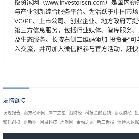
投资家网（www.investorscn.com）是国内
与产业创新综合服务平台。为活跃于中国市场
VC/PE、上市公司、创业企业、地方政府等
第三方信息服务，包括行业媒体、智库服务、
及生态服务。长按右侧二维码添加"投资哥"可
入交流，并可加入微信群参与官方活动，赶快
友情链接
发现报告
南方经济网
犀牛之星
泡财经
科技金融在线
新浪财经
投
和讯创投
财新网
网易科技
虎嗅网
金融之家
新三板报
清博大数据