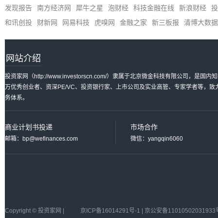
发现报告
南方经济网
犀牛之星
泡财经
科技金融在线
新浪财经
投
和讯创投
财新网
网易科技
虎嗅网
金融之家
新三板报
清博大数据
网站介绍
投资家网（http://www.investorscn.com/）隶属于北京微金科技有限公
万优秀创业者、资深PE/VC、投资银行家、上市公司及实业高管、专家学者等，
务体系。
商业计划书投递
市场合作
邮箱：bp@wefinances.com
微信：yangqin6060
Copyright © 投资家网 |
京ICP备16014291号-1 | 京公安备11010502031933