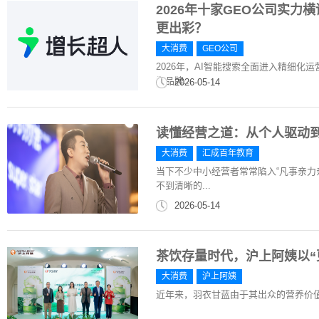
2026年十家GEO公司实
更出彩？
大消费
GEO公司
2026年，AI智能搜索全面进入精细化
为品牌...
2026-05-14
读懂经营之道：从个人驱动
大消费
汇成百年教育
当下不少中小经营者常常陷入“凡事亲力
不到清晰的...
2026-05-14
茶饮存量时代，沪上阿姨以“
大消费
沪上阿姨
近年来，羽衣甘蓝由于其出众的营养价值