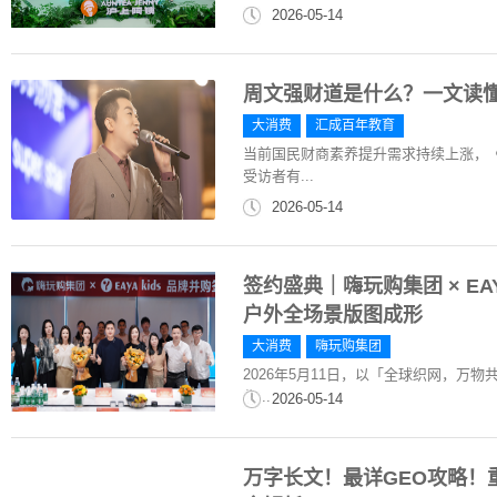
2026-05-14
周文强财道是什么？一文读
大消费
汇成百年教育
当前国民财商素养提升需求持续上涨，《
受访者有...
2026-05-14
签约盛典｜嗨玩购集团 × EA
户外全场景版图成形
大消费
嗨玩购集团
2026年5月11日，以「全球织网，万物
作...
2026-05-14
万字长文！最详GEO攻略！