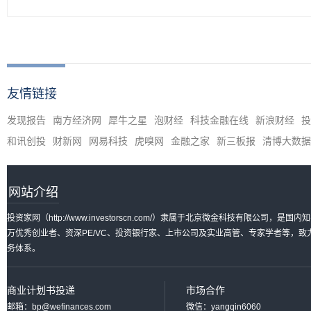
友情链接
发现报告
南方经济网
犀牛之星
泡财经
科技金融在线
新浪财经
投
和讯创投
财新网
网易科技
虎嗅网
金融之家
新三板报
清博大数据
网站介绍
投资家网（http://www.investorscn.com/）隶属于北京微金科技有限公
万优秀创业者、资深PE/VC、投资银行家、上市公司及实业高管、专家学者等，
务体系。
商业计划书投递
市场合作
邮箱：bp@wefinances.com
微信：yangqin6060