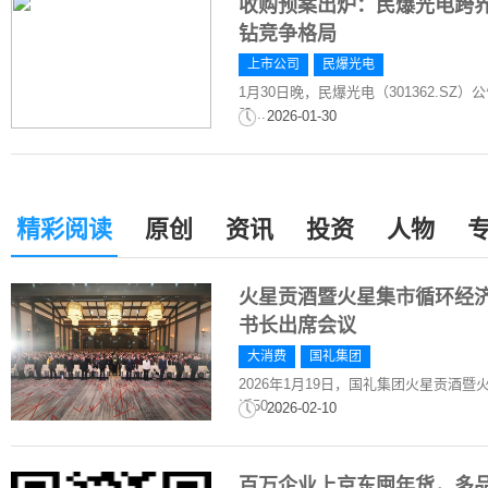
收购预案出炉：民爆光电跨界
钻竞争格局
上市公司
民爆光电
1月30日晚，民爆光电（301362.S
股...
2026-01-30
精彩阅读
原创
资讯
投资
人物
火星贡酒暨火星集市循环经
书长出席会议
大消费
国礼集团
2026年1月19日，国礼集团火星贡酒
近50...
2026-02-10
百万企业上京东囤年货，多