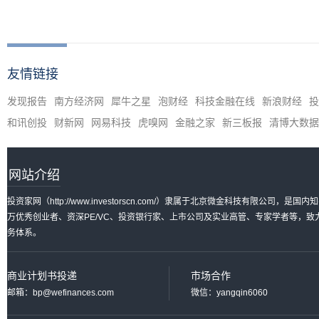
友情链接
发现报告
南方经济网
犀牛之星
泡财经
科技金融在线
新浪财经
投
和讯创投
财新网
网易科技
虎嗅网
金融之家
新三板报
清博大数据
网站介绍
投资家网（http://www.investorscn.com/）隶属于北京微金科技有限公
万优秀创业者、资深PE/VC、投资银行家、上市公司及实业高管、专家学者等，
务体系。
商业计划书投递
市场合作
邮箱：bp@wefinances.com
微信：yangqin6060