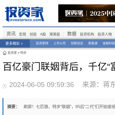
资讯
数据
宏观
创投
A股
港美股
投资机构
投资人物
更多精彩 >
投资家网
上市公司
创新创业
新能源
金融科技
投资家
>
特步
百亿豪门联姻背后，千亿“
2024-06-05 09:59:36 来
摘要：
刷屏！七匹狼、特步“联姻”，95后“二代”们开始接