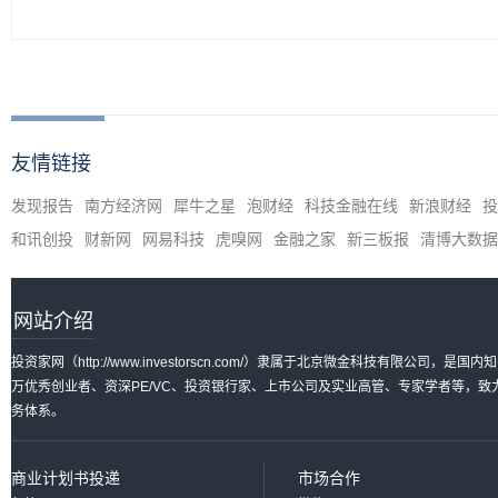
友情链接
发现报告
南方经济网
犀牛之星
泡财经
科技金融在线
新浪财经
投
和讯创投
财新网
网易科技
虎嗅网
金融之家
新三板报
清博大数据
网站介绍
投资家网（http://www.investorscn.com/）隶属于北京微金科技有限公
万优秀创业者、资深PE/VC、投资银行家、上市公司及实业高管、专家学者等，
务体系。
商业计划书投递
市场合作