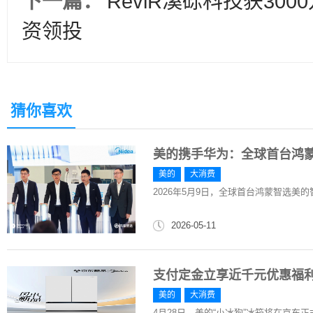
下一篇：
ReviR溪砾科技获30
资领投
猜你喜欢
美的携手华为：全球首台鸿
美的
大消费
2026年5月9日，全球首台鸿蒙智选美
2026-05-11
支付定金立享近千元优惠福
美的
大消费
4月28日，美的“小冰狗”冰箱将在京东