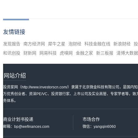
友情链接
发现报告
南方经济网
犀牛之星
泡财经
科技金融在线
新浪财经
投
和讯创投
财新网
网易科技
虎嗅网
金融之家
新三板报
清博大数据
网站介绍
投资家网（http://www.investorscn.com/）隶属于北京微金科技有限公
万优秀创业者、资深PE/VC、投资银行家、上市公司及实业高管、专家学者等，
务体系。
商业计划书投递
市场合作
邮箱：bp@wefinances.com
微信：yangqin6060