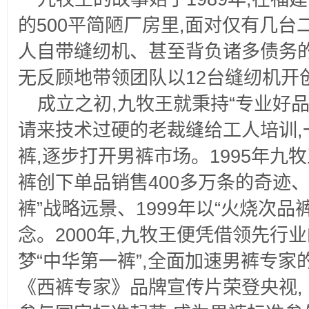
的500平简陋厂房里,面对仅有几
人自带缝纫机、甚至背负诸多债务的
无反顾地带领团队以12台缝纫机开
成立之初,九牧王就秉持“专业好品
请来技术过硬的老裁缝给工人培训,
裤,逐步打开男裤市场。1995年九
裤创下单品销售400多万条的奇迹、
裤”战略远景、1999年以“火烧次
念。2000年,九牧王便凭借领先行
梦“中华第一裤”,全面加速男裤专家的
《西裤专家》品牌宣传片荣登央视, 