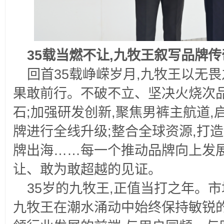
35
载当燃不让,九牧王叙写品牌传
回首35载峥嵘岁月,九牧王以无
果敢前行。不破不立、坚决火烧次品
石;加强研发创新,聚焦男裤主航道,
牌进行全线升级;整合全球资源,打
牌出海……每一个推动品牌向上发展
让、敢为敢超越的见证。
35
岁的九牧王,正值当打之年。市
九牧王在潮水涌动中始终保持敏锐的