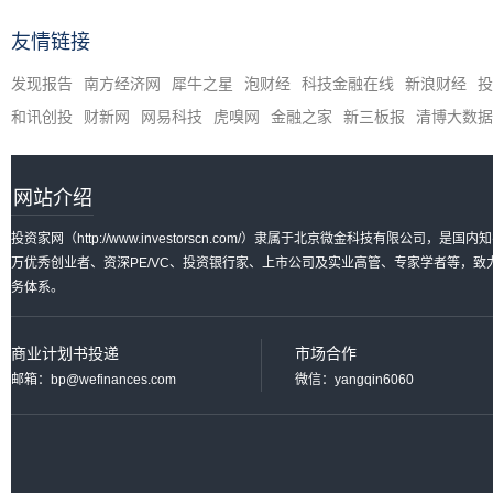
友情链接
发现报告
南方经济网
犀牛之星
泡财经
科技金融在线
新浪财经
投
和讯创投
财新网
网易科技
虎嗅网
金融之家
新三板报
清博大数据
网站介绍
投资家网（http://www.investorscn.com/）隶属于北京微金科技有限公
万优秀创业者、资深PE/VC、投资银行家、上市公司及实业高管、专家学者等，
务体系。
商业计划书投递
市场合作
邮箱：bp@wefinances.com
微信：yangqin6060