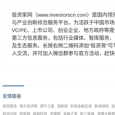
投资家网（www.investorscn.com）是国内
与产业创新综合服务平台。为活跃于中国市场
VC/PE、上市公司、创业企业、地方政府等
第三方信息服务，包括行业媒体、智库服务、
及生态服务。长按右侧二维码添加"投资哥"可
入交流，并可加入微信群参与官方活动，赶快
友情链接
发现报告
南方经济网
犀牛之星
泡财经
科技金融在线
新浪财经
投
和讯创投
财新网
网易科技
虎嗅网
金融之家
新三板报
清博大数据