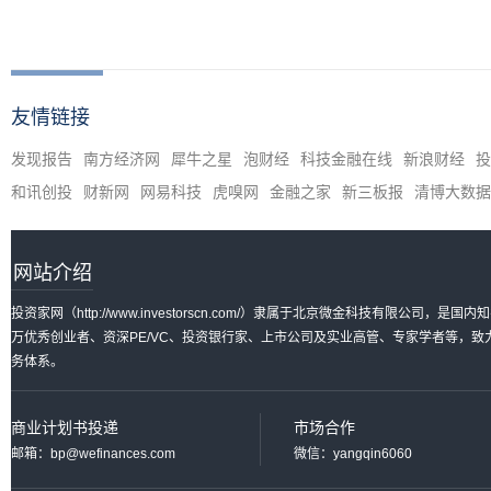
友情链接
发现报告
南方经济网
犀牛之星
泡财经
科技金融在线
新浪财经
投
和讯创投
财新网
网易科技
虎嗅网
金融之家
新三板报
清博大数据
网站介绍
投资家网（http://www.investorscn.com/）隶属于北京微金科技有限公
万优秀创业者、资深PE/VC、投资银行家、上市公司及实业高管、专家学者等，
务体系。
商业计划书投递
市场合作
邮箱：bp@wefinances.com
微信：yangqin6060