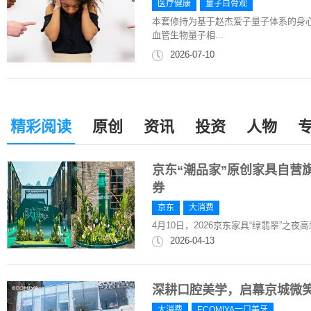
医疗健康
量子白骨观
本套修持为基于赵杰爱子量子体系的身
血管生物量子相...
2026-07-10
精彩阅读
原创
资讯
投资
人物
京东“潮品家”原创家具自营
券
京东
大消费
4月10日，2026京东家具“绿翡翠”之
2026-04-13
深耕口腔美学，启幕京城微笑新
大消费
ECOMIYA一口美牙