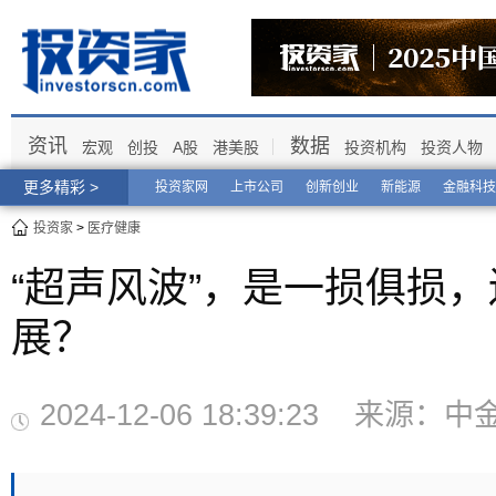
资讯
数据
宏观
创投
A股
港美股
投资机构
投资人物
更多精彩 >
投资家网
上市公司
创新创业
新能源
金融科技
投资家
>
医疗健康
“超声风波”，是一损俱损
展？
2024-12-06 18:39:23 来