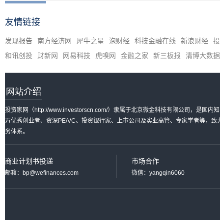
友情链接
发现报告
南方经济网
犀牛之星
泡财经
科技金融在线
新浪财经
投
和讯创投
财新网
网易科技
虎嗅网
金融之家
新三板报
清博大数据
网站介绍
投资家网（http://www.investorscn.com/）隶属于北京微金科技有限公
万优秀创业者、资深PE/VC、投资银行家、上市公司及实业高管、专家学者等，
务体系。
商业计划书投递
市场合作
邮箱：bp@wefinances.com
微信：yangqin6060