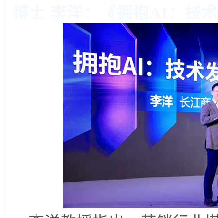
博士 李洋：《拥抱AI：技