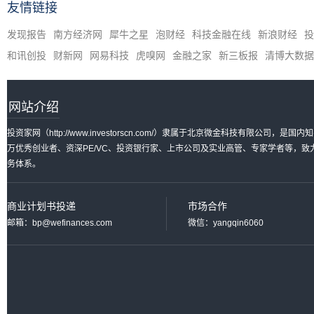
友情链接
发现报告
南方经济网
犀牛之星
泡财经
科技金融在线
新浪财经
投
和讯创投
财新网
网易科技
虎嗅网
金融之家
新三板报
清博大数据
网站介绍
投资家网（http://www.investorscn.com/）隶属于北京微金科技有限公
万优秀创业者、资深PE/VC、投资银行家、上市公司及实业高管、专家学者等，
务体系。
商业计划书投递
市场合作
邮箱：bp@wefinances.com
微信：yangqin6060