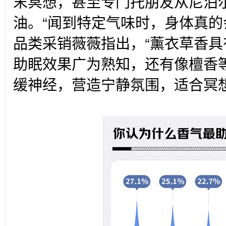
末冥想，甚至专门托朋友从尼泊
油。“闻到特定气味时，身体真的
品类采销薇薇指出，“薰衣草香
助眠效果广为熟知，还有像檀香
缓神经，营造宁静氛围，适合冥想