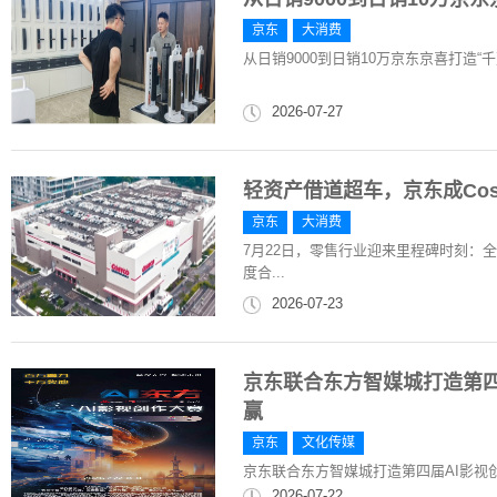
京东
大消费
从日销9000到日销10万京东京喜打造“
2026-07-27
轻资产借道超车，京东成Co
京东
大消费
7月22日，零售行业迎来里程碑时刻：全
度合...
2026-07-23
京东联合东方智媒城打造第四
赢
京东
文化传媒
京东联合东方智媒城打造第四届AI影视创
2026-07-22