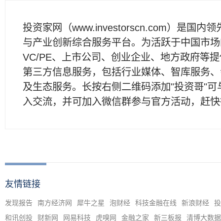
投资家网（www.investorscn.com）是国内
与产业创新综合服务平台。为活跃于中国市场
VC/PE、上市公司、创业企业、地方政府等
第三方信息服务，包括行业媒体、智库服务、
及生态服务。长按右侧二维码添加"投资哥"可
入交流，并可加入微信群参与官方活动，赶快
友情链接
发现报告
南方经济网
犀牛之星
泡财经
科技金融在线
新浪财经
投
和讯创投
财新网
网易科技
虎嗅网
金融之家
新三板报
清博大数据