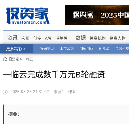
资讯
数据
宏观
创投
A股
港美股
投资机构
投资人物
更多精彩 >
投资家网
上市公司
创新创业
新能源
金融科技
投资家
>
一临云
一临云完成数千万元B轮融资
2025-03-23 21:31:02 来源： 作者：
摘要：