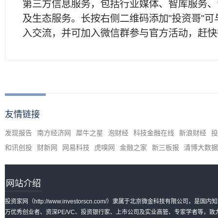
第三方信息服务，包括行业媒体、智库服务、
及生态服务。长按右侧二维码添加"投资哥"可
入交流，并可加入微信群参与官方活动，赶快
友情链接
发现报告
南方经济网
犀牛之星
泡财经
科技金融在线
新浪财经
投
和讯创投
财新网
网易科技
虎嗅网
金融之家
新三板报
清博大数据
网站介绍
投资家网（http://www.investorscn.com/）隶属于北京微金科技有限公
万优秀创业者、资深PE/VC、投资银行家、上市公司及实业高管、专家学者等，