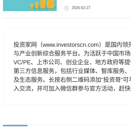
2026-02-27
投资家网（www.investorscn.com）是国内
与产业创新综合服务平台。为活跃于中国市场
VC/PE、上市公司、创业企业、地方政府等
第三方信息服务，包括行业媒体、智库服务、
及生态服务。长按右侧二维码添加"投资哥"可
入交流，并可加入微信群参与官方活动，赶快