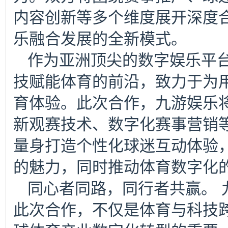
内容创新等多个维度展开深度
乐融合发展的全新模式。
作为亚洲顶尖的数字娱乐平
技赋能体育的前沿，致力于为
育体验。此次合作，九游娱乐
新观赛技术、数字化赛事营销
量身打造个性化球迷互动体验
的魅力，同时推动体育数字化
同心者同路，同行者共赢。 
此次合作，不仅是体育与科技