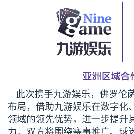
此次携手九游娱乐，佛罗伦
布局，借助九游娱乐在数字化
领域的领先优势，进一步提升
力。双方将围绕赛事推广、球