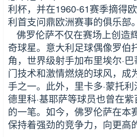
利杯，并在1960-61赛季摘
利首支问鼎欧洲赛事的俱乐部
佛罗伦萨不仅在赛场上创造
奇球星。意大利足球偶像罗伯托
角，世界级射手加布里埃尔·巴
门技术和激情燃烧的球风，成
手之一。此外，里卡多·蒙托利
德里科·基耶萨等球员也曾在紫
的一笔。如今，佛罗伦萨在本
保持着强劲的竞争力，向更高