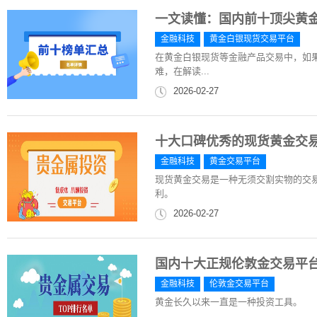
一文读懂：国内前十顶尖黄
金融科技
黄金白银现货交易平台
在黄金白银现货等金融产品交易中，如果
难，在解读...
2026-02-27
十大口碑优秀的现货黄金交易a
金融科技
黄金交易平台
现货黄金交易是一种无须交割实物的交
利。
2026-02-27
国内十大正规伦敦金交易平台
金融科技
伦敦金交易平台
黄金长久以来一直是一种投资工具。