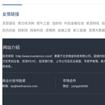
友情链接
发现报告
南方经济网
犀牛之星
泡财经
科技金融在线
新浪财经
投
和讯创投
财新网
网易科技
虎嗅网
金融之家
新三板报
清博大数据
网站介绍
投资家网（http://www.investorscn.com/）隶属于北京微金科技有限公
万优秀创业者、资深PE/VC、投资银行家、上市公司及实业高管、专家学者等，
务体系。
商业计划书投递
市场合作
邮箱：bp@wefinances.com
微信：yangqin6060