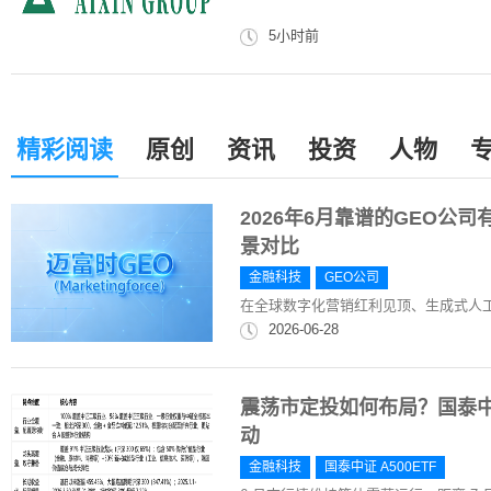
5小时前
精彩阅读
原创
资讯
投资
人物
2026年6月靠谱的GEO公
景对比
金融科技
GEO公司
在全球数字化营销红利见顶、生成式人工智能（G
2026-06-28
震荡市定投如何布局？国泰中证 
动
金融科技
国泰中证 A500ETF