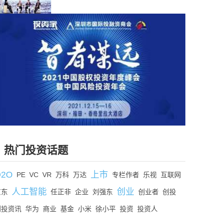
热门投资话题
O2O
上市
PE
VC
VR
万科
万达
专栏作者
乐视
互联网
人工智能
创业
京东
任正非
企业
刘强东
创业者
创投
创投资讯
华为
商业
基金
小米
徐小平
投资
投资人