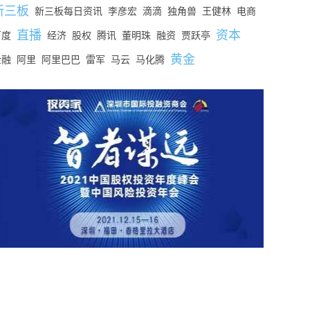
新三板
新三板每日资讯
李彦宏
滴滴
独角兽
王健林
电商
直播
资本
百度
经济
股权
腾讯
董明珠
融资
贾跃亭
黄金
金融
阿里
阿里巴巴
雷军
马云
马化腾