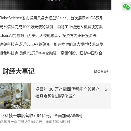
RoboScience发布通用具身大模型Visics，首次展示VLOA双引擎架构
光谷信科完成1000万天使轮融资，领跑工业级无人机解决方案
Elser.AI完成数百万美元天使轮融资，投资方为正轩投资等
达卯科技完成近亿元A+轮融资，加速推进能源大模型技术研发
讯兔科技完成超1亿元Pre-A轮融资，高瓴创投、红杉中国联合领投
财经大事记
MORE+
卓誉年 30 万产能四代智能产线投产，支
撑具身智能规模化量产
掌阅科技一季度营收7.94亿元，全面加码AI短剧
阅科技一季度营收7.94亿元，全面加码AI短剧