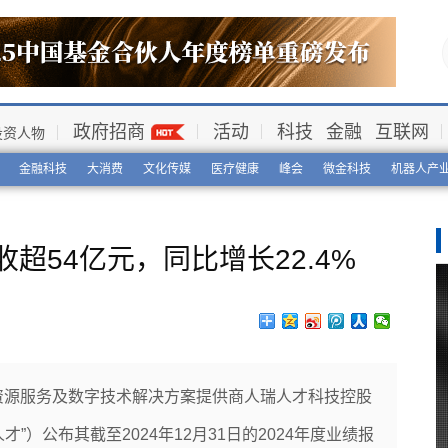
政府招商
活动
科技
金融
互联网
投资人物
金融科技
大消费
文化传媒
医疗健康
峰会
微金科技
机器人产
超54亿元，同比增长22.4%
力资源服务及数字技术解决方案提供商人瑞人才科技控股
”）公布其截至2024年12月31日的2024年度业绩报