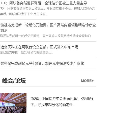
ATFX：阿联酋突然退群背后：全球油价正被三重力量主导
TFX：阿联酋突然宣布退出欧佩克，令其盟友措手不及。在加入欧佩克六
年后，阿联酋决定于下个月正式退...
精微视达完成新一轮超亿元融资，国产高端内镜领跑精准诊疗全
球前沿
微视达完成新一轮超亿元融资，国产高端内镜领跑精准诊疗全球前沿
优选空天科工在阿联酋设立总部，正式进入中东市场
东已成为中国一些知名公司的投资热土。
中智科仪完成超亿元A轮融资，加速光电探测技术产业化
峰会/论坛
MORE+
第20届中国投资年会圆满闭幕！K型曲线
下，寻找穿越分化的确定性