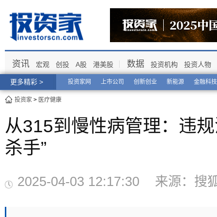
资讯
数据
宏观
创投
A股
港美股
投资机构
投资人物
更多精彩 >
投资家网
上市公司
创新创业
新能源
金融科技
投资家
>
医疗健康
从315到慢性病管理：违
杀手”
2025-04-03 12:17:30 来