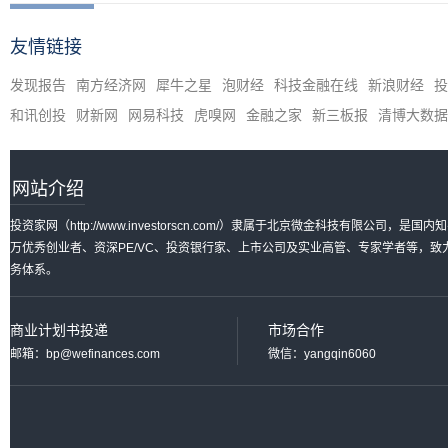
友情链接
发现报告
南方经济网
犀牛之星
泡财经
科技金融在线
新浪财经
投
和讯创投
财新网
网易科技
虎嗅网
金融之家
新三板报
清博大数据
网站介绍
投资家网（http://www.investorscn.com/）隶属于北京微金科技有限公
万优秀创业者、资深PE/VC、投资银行家、上市公司及实业高管、专家学者等，
务体系。
商业计划书投递
市场合作
邮箱：bp@wefinances.com
微信：yangqin6060