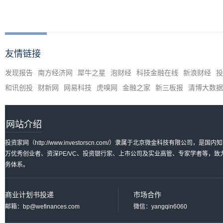
友情链接
发现报告
南方经济网
犀牛之星
泡财经
科技金融在线
新浪财经
投
和讯创投
财新网
网易科技
虎嗅网
金融之家
新三板报
清博大数据
网站介绍
投资家网（http://www.investorscn.com/）隶属于北京微金科技有限公
万优秀创业者、资深PE/VC、投资银行家、上市公司及实业高管、专家学者等，
务体系。
商业计划书投递
市场合作
邮箱：bp@wefinances.com
微信：yangqin6060