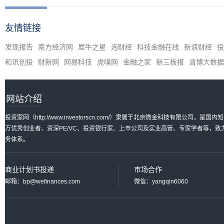
友情链接
发现报告
南方经济网
犀牛之星
泡财经
科技金融在线
新浪财经
投
和讯创投
财新网
网易科技
虎嗅网
金融之家
新三板报
清博大数据
网站介绍
投资家网（http://www.investorscn.com/）隶属于北京微金科技有限公
万优秀创业者、资深PE/VC、投资银行家、上市公司及实业高管、专家学者等，
务体系。
商业计划书投递
市场合作
邮箱：bp@wefinances.com
微信：yangqin6060