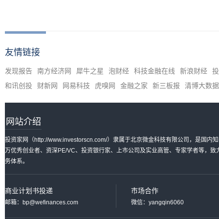
友情链接
发现报告
南方经济网
犀牛之星
泡财经
科技金融在线
新浪财经
投
和讯创投
财新网
网易科技
虎嗅网
金融之家
新三板报
清博大数据
网站介绍
投资家网（http://www.investorscn.com/）隶属于北京微金科技有限公
万优秀创业者、资深PE/VC、投资银行家、上市公司及实业高管、专家学者等，
务体系。
商业计划书投递
市场合作
邮箱：bp@wefinances.com
微信：yangqin6060