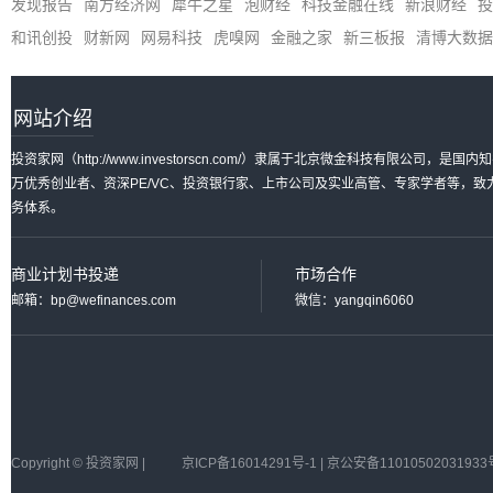
发现报告
南方经济网
犀牛之星
泡财经
科技金融在线
新浪财经
投
和讯创投
财新网
网易科技
虎嗅网
金融之家
新三板报
清博大数据
网站介绍
投资家网（http://www.investorscn.com/）隶属于北京微金科技有限公
万优秀创业者、资深PE/VC、投资银行家、上市公司及实业高管、专家学者等，
务体系。
商业计划书投递
市场合作
邮箱：bp@wefinances.com
微信：yangqin6060
Copyright © 投资家网 |
京ICP备16014291号-1 | 京公安备11010502031933