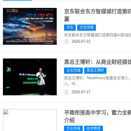
京东联合东方智媒城打造第四
赢
京东
文化传媒
京东联合东方智媒城打造第四届AI影视创
2026-07-22
黑总王博轩：从商业财经媒体
文化传媒
黑总王博轩
黑总王博轩，NewMoney撕董会主理
人、中...
2026-07-17
平稳衔接高中学习，蓄力全新成
介绍
文化传媒
绘学教育