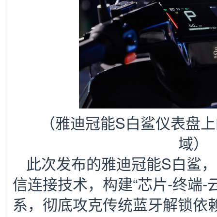
（雅迪冠能S白鲨仪表盘上
域）
此次发布的雅迪冠能S白鲨，深
信连接技术，构建“芯片-终端-
系，彻底攻克传统蓝牙解锁依