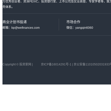
万优秀创业者、资深PE/VC、投资银行家、上市公司及实业高管、专家学者等，
务体系。
商业计划书投递
市场合作
邮箱：bp@wefinances.com
微信：yangqin6060
Copyright © 投资家网 |
京ICP备16014291号-1 | 京公安备11010502031933