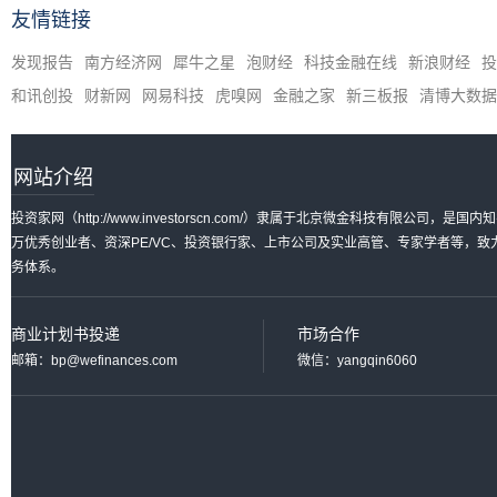
友情链接
发现报告
南方经济网
犀牛之星
泡财经
科技金融在线
新浪财经
投
和讯创投
财新网
网易科技
虎嗅网
金融之家
新三板报
清博大数据
网站介绍
投资家网（http://www.investorscn.com/）隶属于北京微金科技有限公
万优秀创业者、资深PE/VC、投资银行家、上市公司及实业高管、专家学者等，
务体系。
商业计划书投递
市场合作
邮箱：bp@wefinances.com
微信：yangqin6060