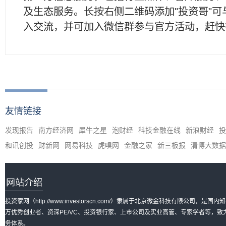
及生态服务。长按右侧二维码添加"投资哥"可
入交流，并可加入微信群参与官方活动，赶快
友情链接
发现报告
南方经济网
犀牛之星
泡财经
科技金融在线
新浪财经
投
和讯创投
财新网
网易科技
虎嗅网
金融之家
新三板报
清博大数据
网站介绍
投资家网（http://www.investorscn.com/）隶属于北京微金科技有限公
万优秀创业者、资深PE/VC、投资银行家、上市公司及实业高管、专家学者等，
务体系。