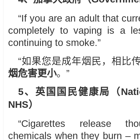
“If you are an adult that cu
completely to vaping is a le
continuing to smoke.”
“如果您是成年烟民，相比
烟危害更小
。”
5、英国国民健康局
（
Nat
NHS
）
“Cigarettes release th
chemicals when they burn – 