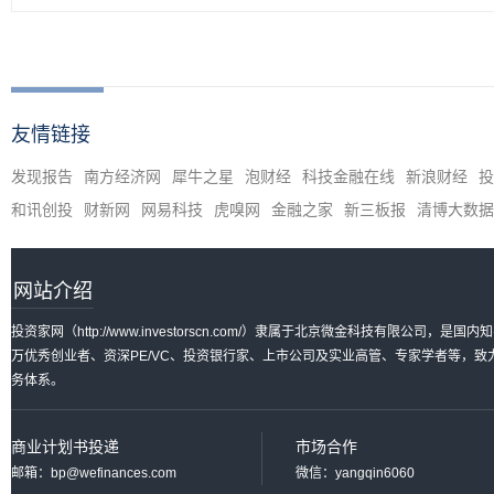
友情链接
发现报告
南方经济网
犀牛之星
泡财经
科技金融在线
新浪财经
投
和讯创投
财新网
网易科技
虎嗅网
金融之家
新三板报
清博大数据
网站介绍
投资家网（http://www.investorscn.com/）隶属于北京微金科技有限公
万优秀创业者、资深PE/VC、投资银行家、上市公司及实业高管、专家学者等，
务体系。
商业计划书投递
市场合作
邮箱：bp@wefinances.com
微信：yangqin6060