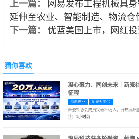
上一篇：
网易发布工程机械具身
延伸至农业、智能制造、物流仓
下一篇：
优蓝美国上市，网红投
猜你喜欢
凝心聚力、同创未来｜新瓷社
征程
创新创业
新瓷社协会
新瓷社协会成员突破20万人，开启高质
1小时前
璨辰科技获多轮融资，领跑 N