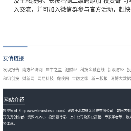
及生态服务。长按右侧二维码添加"投资哥"可
入交流，并可加入微信群参与官方活动，赶快
友情链接
发现报告
南方经济网
犀牛之星
泡财经
科技金融在线
新浪财经
投
和讯创投
财新网
网易科技
虎嗅网
金融之家
新三板报
清博大数据
网站介绍
投资家网（http://www.investorscn.com/）隶属于北京微金科技有限公
万优秀创业者、资深PE/VC、投资银行家、上市公司及实业高管、专家学者等，
务体系。