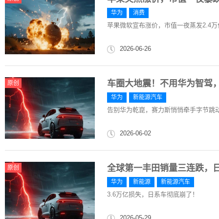
华为
消费
苹果微软宣布涨价，市值一夜蒸发2.4万
2026-06-26
车圈大地震！不用华为智驾
原创
华为
新能源汽车
告别华为乾崑，赛力斯悄悄牵手字节跳
2026-06-02
全球第一丰田销量三连跌，
原创
华为
新能源
新能源汽车
3.6万亿损失，日系车彻底崩了！
2026-05-29