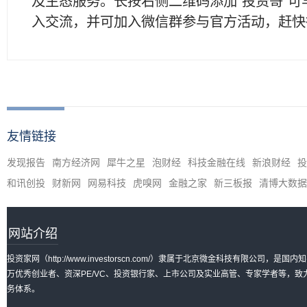
及生态服务。长按右侧二维码添加"投资哥"可
入交流，并可加入微信群参与官方活动，赶快
友情链接
发现报告
南方经济网
犀牛之星
泡财经
科技金融在线
新浪财经
投
和讯创投
财新网
网易科技
虎嗅网
金融之家
新三板报
清博大数据
网站介绍
投资家网（http://www.investorscn.com/）隶属于北京微金科技有限公
万优秀创业者、资深PE/VC、投资银行家、上市公司及实业高管、专家学者等，
务体系。