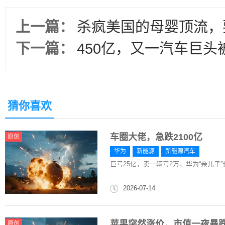
上一篇：
杀疯美国的母婴顶流，要
下一篇：
450亿，又一汽车巨头
猜你喜欢
车圈大佬，急跌2100亿
原创
华为
新能源
新能源汽车
巨亏25亿，卖一辆亏2万，华为“亲儿子
2026-07-14
苹果突然涨价，市值一夜暴跌1
原创