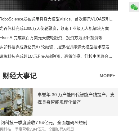
RoboScience发布通用具身大模型Visics，首次展示VLOA双引擎架构
光谷信科完成1000万天使轮融资，领跑工业级无人机解决方案
Elser.AI完成数百万美元天使轮融资，投资方为正轩投资等
达卯科技完成近亿元A+轮融资，加速推进能源大模型技术研发
讯兔科技完成超1亿元Pre-A轮融资，高瓴创投、红杉中国联合领投
财经大事记
MORE+
卓誉年 30 万产能四代智能产线投产，支
撑具身智能规模化量产
掌阅科技一季度营收7.94亿元，全面加码AI短剧
阅科技一季度营收7.94亿元，全面加码AI短剧