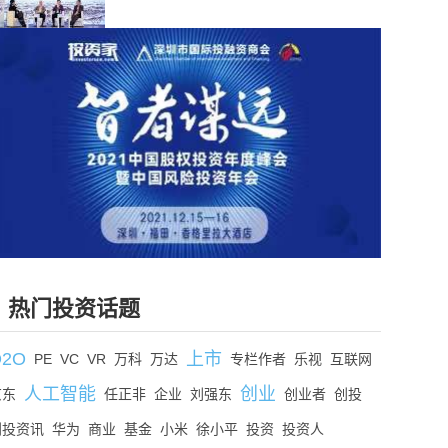
热门投资话题
O2O
上市
PE
VC
VR
万科
万达
专栏作者
乐视
互联网
人工智能
创业
京东
任正非
企业
刘强东
创业者
创投
创投资讯
华为
商业
基金
小米
徐小平
投资
投资人