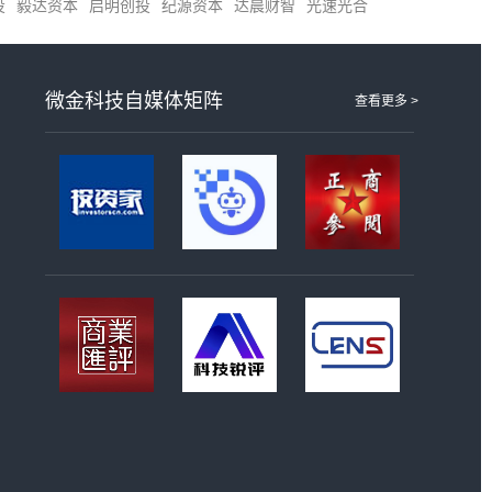
投
毅达资本
启明创投
纪源资本
达晨财智
光速光合
微金科技自媒体矩阵
查看更多 >