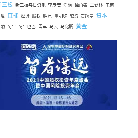
新三板
新三板每日资讯
李彦宏
滴滴
独角兽
王健林
电商
直播
资本
百度
经济
股权
腾讯
董明珠
融资
贾跃亭
黄金
金融
阿里
阿里巴巴
雷军
马云
马化腾