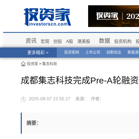
资讯
数据
宏观
创投
A股
港美股
投资机构
更多精彩 >
投资家网
上市公司
创新创业
新能源
投资家
>
集志科技
成都集志科技完成Pre-A轮融
2025-08-07 22:55:27 来源： 作者：
摘要：