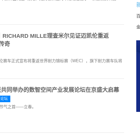
ICHARD MILLE理查米尔见证迈凯伦重返
传奇
伦赛车正式宣布将重返世界耐力锦标赛（WEC），旗下耐力赛车队将
联共同举办的数智空间产业发展论坛在京盛大启幕
展论坛
四节气之首——立春。