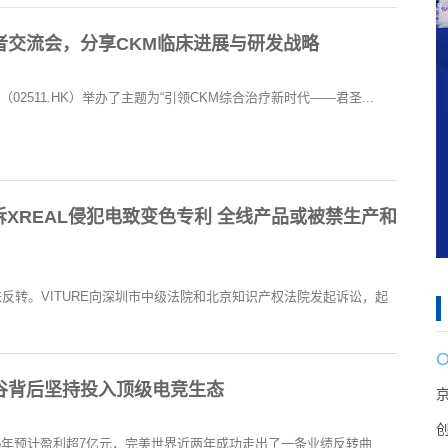
者交流会，分享CKM临床进展与研发战略
B（02511.HK）举办了主题为“引领CKM综合治疗新时代——君圣...
起诉XREAL侵犯电致变色专利 全线产品或被禁生产和
反转。VITURE向深圳市中级法院和北京知识产权法院发起诉讼，起
谷背后坚持投入顶级电竞生态
025年预计盈利超7亿元，完美世界近两年成功走出了一条业绩反转曲