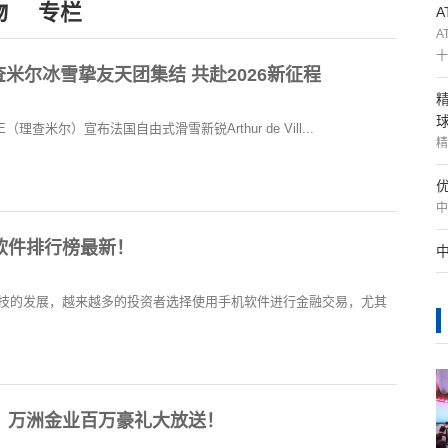
物
专栏
A
十
E理查米尔冰雪挚友天团集结 共赴2026新征程
E（理查米尔）宣布法国自由式滑雪新锐Arthur de Vill...
精
中
软件排行榜最新！
技的发展，越来越多的投资者选择使用手机软件进行金融交易，尤其
！万洲金业百万豪礼大放送！