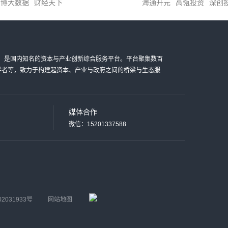
清博大数据
财经天下
海通开元
高瓴投资
深创
金科技有限公司，是国内知名的资本与产业创新综合服务平台。平台聚集数百
家学者等，致力于构建起资本、产业与政府之间的桥梁与生态服
媒体合作
微信：15201337588
02031933号
网站地图