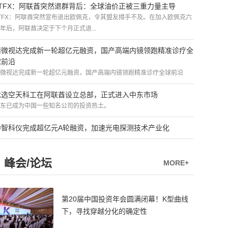
ATFX：阿联酋突然退群背后：全球油价正被三重力量主导
TFX：阿联酋突然宣布退出欧佩克，令其盟友措手不及。在加入欧佩克六
年后，阿联酋决定于下个月正式退...
精微视达完成新一轮超亿元融资，国产高端内镜领跑精准诊疗全
球前沿
微视达完成新一轮超亿元融资，国产高端内镜领跑精准诊疗全球前沿
优选空天科工在阿联酋设立总部，正式进入中东市场
东已成为中国一些知名公司的投资热土。
中智科仪完成超亿元A轮融资，加速光电探测技术产业化
峰会/论坛
MORE+
第20届中国投资年会圆满闭幕！K型曲线
下，寻找穿越分化的确定性