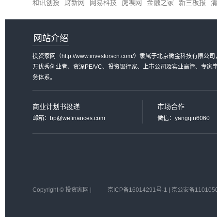
和讯创投
财新网
网易科技
虎嗅网
金融之家
新三板报
网站介绍
投资家网（http://www.investorscn.com/）隶属于北京微
万优秀创业者、资深PE/VC、投资银行家、上市公司及实业高管、专
务体系。
商业计划书投递
市场合作
邮箱：bp@wefinances.com
微信：yangqin6060
Copyright © 投资家网 |
京ICP备16014291号-1 | 京公安备110105