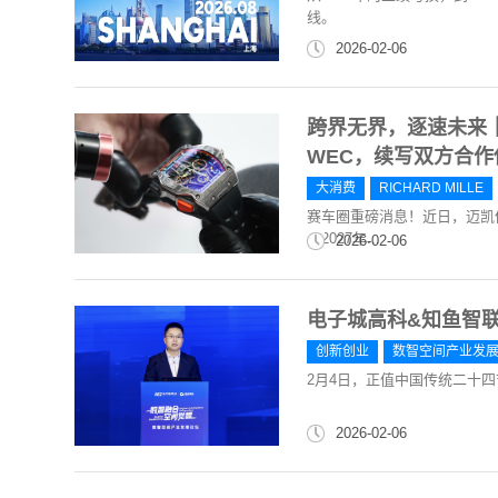
线。
2026-02-06
跨界无界，逐速未来｜R
WEC，续写双方合作
大消费
RICHARD MILLE
赛车圈重磅消息！近日，迈凯
于2027年...
2026-02-06
电子城高科&知鱼智
创新创业
数智空间产业发
2月4日，正值中国传统二十
2026-02-06