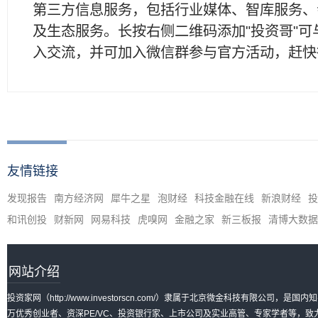
第三方信息服务，包括行业媒体、智库服务、
及生态服务。长按右侧二维码添加"投资哥"可
入交流，并可加入微信群参与官方活动，赶快
友情链接
发现报告
南方经济网
犀牛之星
泡财经
科技金融在线
新浪财经
投
和讯创投
财新网
网易科技
虎嗅网
金融之家
新三板报
清博大数据
网站介绍
投资家网（http://www.investorscn.com/）隶属于北京微金科技有限公
万优秀创业者、资深PE/VC、投资银行家、上市公司及实业高管、专家学者等，