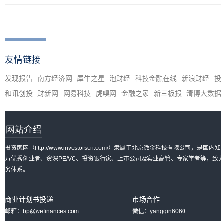
友情链接
发现报告
南方经济网
犀牛之星
泡财经
科技金融在线
新浪财经
投
和讯创投
财新网
网易科技
虎嗅网
金融之家
新三板报
清博大数据
网站介绍
投资家网（http://www.investorscn.com/）隶属于北京微金科技有限公
万优秀创业者、资深PE/VC、投资银行家、上市公司及实业高管、专家学者等，
务体系。
商业计划书投递
市场合作
邮箱：bp@wefinances.com
微信：yangqin6060