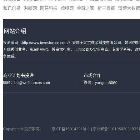
和讯创投
财新网
网易科技
虎嗅网
金融之家
新三板报
清博大数据
网站介绍
投资家网（http://www.investorscn.com/）隶属于北京微金科技有限公
万优秀创业者、资深PE/VC、投资银行家、上市公司及实业高管、专家学者等，
务体系。
商业计划书投递
市场合作
邮箱：bp@wefinances.com
微信：yangqin6060
Copyright © 投资家网 |
京ICP备16014291号-1 | 京公安备11010502031933