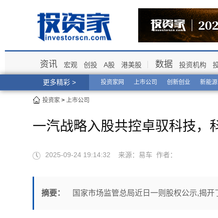
资讯
数据
宏观
创投
A股
港美股
投资机构
更多精彩 >
投资家网
上市公司
创新创业
新能源
投资家
>
上市公司
一汽战略入股共控卓驭科技，
2025-09-24 19:14:32 来源：易车 作者：
摘要：
国家市场监管总局近日一则股权公示,揭开