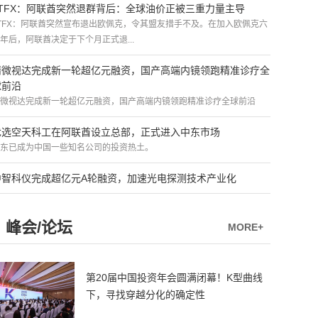
ATFX：阿联酋突然退群背后：全球油价正被三重力量主导
TFX：阿联酋突然宣布退出欧佩克，令其盟友措手不及。在加入欧佩克六
年后，阿联酋决定于下个月正式退...
精微视达完成新一轮超亿元融资，国产高端内镜领跑精准诊疗全
球前沿
微视达完成新一轮超亿元融资，国产高端内镜领跑精准诊疗全球前沿
优选空天科工在阿联酋设立总部，正式进入中东市场
东已成为中国一些知名公司的投资热土。
中智科仪完成超亿元A轮融资，加速光电探测技术产业化
峰会/论坛
MORE+
第20届中国投资年会圆满闭幕！K型曲线
下，寻找穿越分化的确定性