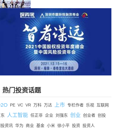
热门投资话题
O2O
上市
PE
VC
VR
万科
万达
专栏作者
乐视
互联网
人工智能
创业
京东
任正非
企业
刘强东
创业者
创投
创投资讯
华为
商业
基金
小米
徐小平
投资
投资人