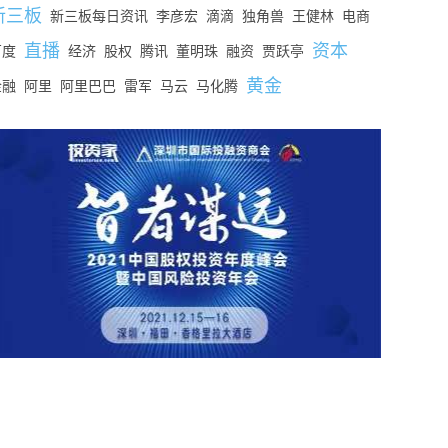
新三板
新三板每日资讯
李彦宏
滴滴
独角兽
王健林
电商
直播
资本
百度
经济
股权
腾讯
董明珠
融资
贾跃亭
黄金
金融
阿里
阿里巴巴
雷军
马云
马化腾