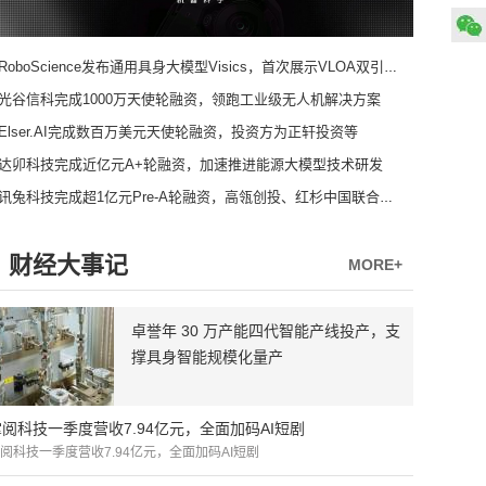
RoboScience发布通用具身大模型Visics，首次展示VLOA双引擎架构
光谷信科完成1000万天使轮融资，领跑工业级无人机解决方案
Elser.AI完成数百万美元天使轮融资，投资方为正轩投资等
达卯科技完成近亿元A+轮融资，加速推进能源大模型技术研发
讯兔科技完成超1亿元Pre-A轮融资，高瓴创投、红杉中国联合领投
财经大事记
MORE+
卓誉年 30 万产能四代智能产线投产，支
撑具身智能规模化量产
掌阅科技一季度营收7.94亿元，全面加码AI短剧
阅科技一季度营收7.94亿元，全面加码AI短剧