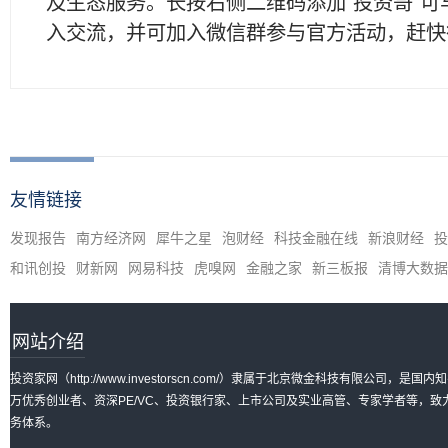
及生态服务。长按右侧二维码添加"投资哥"可
入交流，并可加入微信群参与官方活动，赶快
友情链接
发现报告
南方经济网
犀牛之星
泡财经
科技金融在线
新浪财经
投
和讯创投
财新网
网易科技
虎嗅网
金融之家
新三板报
清博大数据
网站介绍
投资家网（http://www.investorscn.com/）隶属于北京微金科技有限公
万优秀创业者、资深PE/VC、投资银行家、上市公司及实业高管、专家学者等，
务体系。