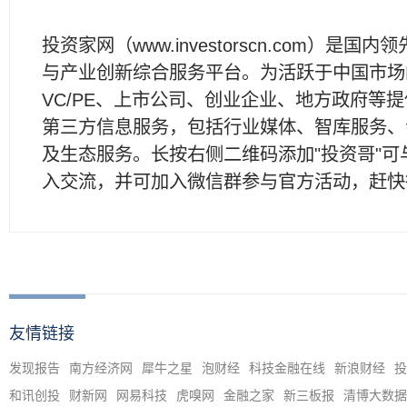
投资家网（www.investorscn.com）是国内
与产业创新综合服务平台。为活跃于中国市场
VC/PE、上市公司、创业企业、地方政府等
第三方信息服务，包括行业媒体、智库服务、
及生态服务。长按右侧二维码添加"投资哥"可
入交流，并可加入微信群参与官方活动，赶快
友情链接
发现报告
南方经济网
犀牛之星
泡财经
科技金融在线
新浪财经
投
和讯创投
财新网
网易科技
虎嗅网
金融之家
新三板报
清博大数据