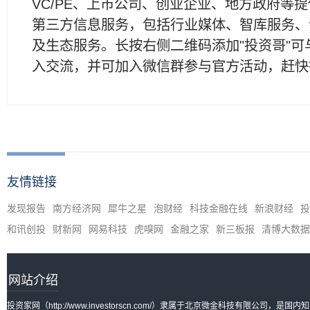
VC/PE、上市公司、创业企业、地方政府等
第三方信息服务，包括行业媒体、智库服务、
及生态服务。长按右侧二维码添加"投资哥"可
入交流，并可加入微信群参与官方活动，赶快
友情链接
发现报告
南方经济网
犀牛之星
泡财经
科技金融在线
新浪财经
投
和讯创投
财新网
网易科技
虎嗅网
金融之家
新三板报
清博大数据
网站介绍
投资家网（http://www.investorscn.com/）隶属于北京微金科技有限公