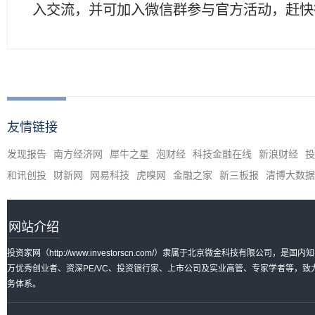
入交流，并可加入微信群参与官方活动，赶快
友情链接
发现报告
南方经济网
犀牛之星
泡财经
科技金融在线
新浪财经
投
和讯创投
财新网
网易科技
虎嗅网
金融之家
新三板报
清博大数据
网站介绍
投资家网（http://www.investorscn.com/）隶属于北京微金科技有限公
万优秀创业者、资深PE/VC、投资银行家、上市公司及实业高管、专家学者等，
务体系。