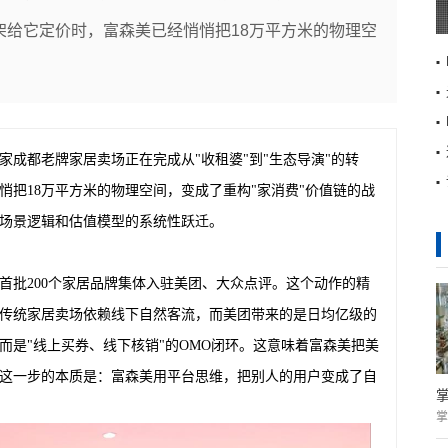
架给它定价时，富森美已经悄悄把18万平方米的物理空
成都老牌家居卖场正在完成从"收租婆"到"生态导演"的转
把18万平方米的物理空间，变成了重构"家消费"价值链的战
场景逻辑和估值模型的系统性跃迁。
，首批200个家居品牌集体入驻美团、大众点评。这个动作的精
传统家居卖场依赖线下自然客流，而美团带来的是日均亿级的
而是"线上买券、线下核销"的OMO闭环。这意味着富森美把美
这一步的本质是：富森美用平台思维，把别人的用户变成了自
掌