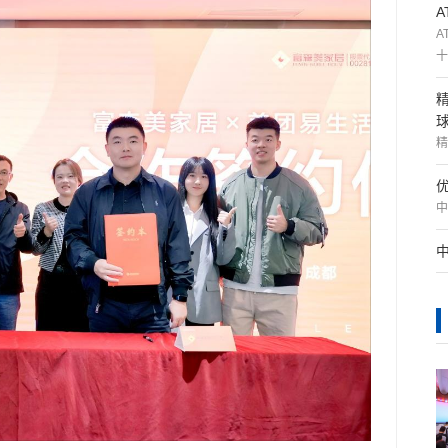
A
十
精
中