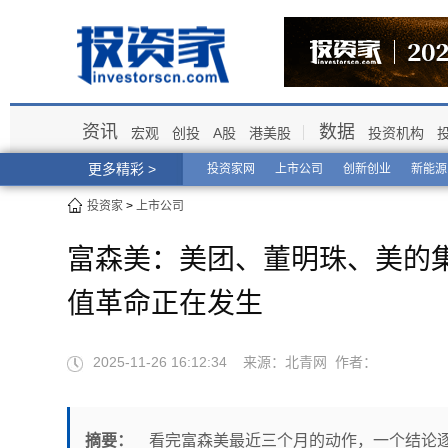
资讯
数据
宏观
创投
A股
港美股
投资机构
更多精彩 >
投资家网
上市公司
创新创业
新能源
投资家
>
上市公司
富森美：美团、董明珠、美的
值革命正在发生
2025-11-26 16:12:34 来源：北青网 作者：
摘要：
看完富森美最近三个月的动作，一个结论