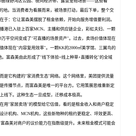
00亩绿野湾区公园、夜间经济带、露营宠物场景——这些看
目的地。当消费者为看展而来，被场景打动，最后下单，整个交
在于：它让富森美摆脱了租金依赖，开始向服务增值要利润。
播港已入驻上百家MCN、主播和供应链企业，彩虹夫妇、一颗
8万平空间变成了"可直播的场景资产"。过去，卖场价值体现在
体现在"内容复用效率"。一颗KK的2000㎡美学馆、三翼鸟的
地。富森美由此形成了"线下体验+线上种草+直播转化"的全域
而是它构建的"家消费生态"网络。这个网络里，美团提供流量
是传播节点，而富森美是唯一的平台方。它用策展思维重新定
上线下。这种生态一旦成型，迁移成本极高。
在用"家居卖场"的模型给它估值，看的是租金收入和商户稳定
设计机构、MCN机构，这些新物种的租约更稳定、坪效更高、
味着富森美对商户的议价能力在指数级提升。未来租金模式可能会