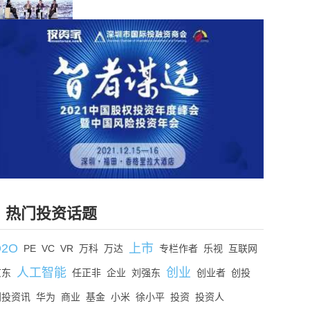
热门投资话题
O2O
上市
PE
VC
VR
万科
万达
专栏作者
乐视
互联网
人工智能
创业
京东
任正非
企业
刘强东
创业者
创投
创投资讯
华为
商业
基金
小米
徐小平
投资
投资人