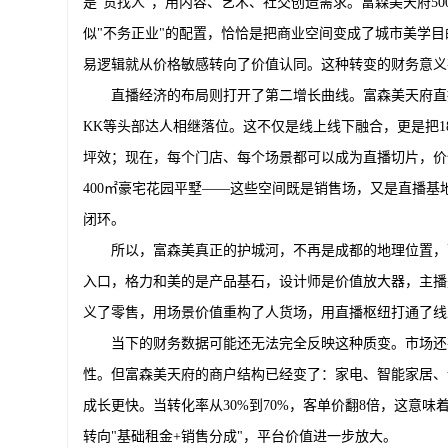
是"货找人"，用内容、艺术、社交创造需求。富森美天府5
似"不务正业"的配置，恰恰是把商业空间变成了城市美学
易逻辑就从价格敏感转向了价值认同。这种转变的财务意义
直播经济的布局则打开了第二增长曲线。富森美天府直
KK等头部达人相继落位。这不仅是线上线下融合，更是把1
坪效；现在，每个门店、每个场景都可以成为直播切片，价值
400㎡豪宅花园平墅——这些空间既是销售场，又是直播基
闭环。
所以，富森美真正的护城河，不再是成都的地理位置，
入口，格力和美的是产品基石，设计师是价值放大器，主播
义了零售，用场景价值重构了人货场，用直播枢纽打通了线
当下的财务数据可能还无法完全反映这种质变。市场还
性。但富森美天府的商户结构已经变了：家电、智能家居、
成长更快。当转化率从30%到70%，客单价翻8倍，这意
转向"基础租金+销售分成"，平台价值进一步放大。