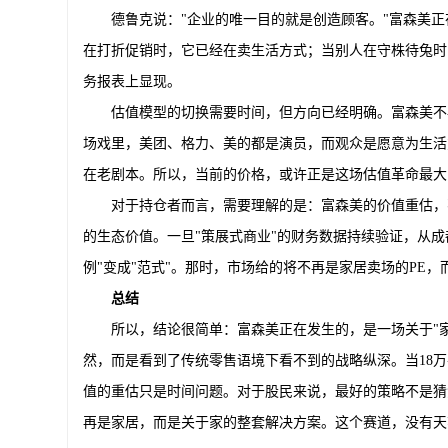
德鲁克说："企业的唯一目的就是创造顾客。"富森美
在打折促销时，它已经在卖生活方式；当别人在守株待兔时
务报表上显现。
估值模型的切换需要时间，但方向已经明确。富森美不再
场戏里，美团、格力、美的都是演员，而观众是愿意为生活
在老剧本。所以，当前的价格，或许正是这场估值革命最大
对于持仓者而言，需要理解的是：富森美的价值重估，
的生态价值。一旦"策展式商业"的财务数据持续验证，从
例"变成"范式"。那时，市场给的将不再是家居卖场的PE，
总结
所以，结论很简单：富森美正在发生的，是一场关于"
然，而是看到了传统零售语境下看不到的战略纵深。当18万平
值的重估只是时间问题。对于股民来说，最好的策略不是猜
再是家居，而是关于家的整套解决方案。这个赛道，没有天