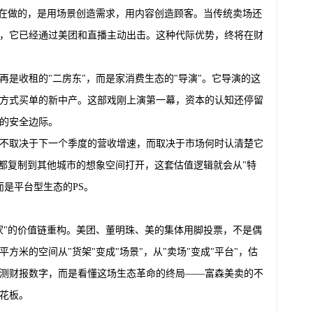
正在做的，是用场景创造需求，用内容创造顾客。当传统卖场还
，它已经通过美团和直播主动出击。这种代际优势，终将在财
是收租的"二房东"，而是家消费生态的"导演"。它导演的这
方式买单的新中产。这部戏刚上演第一幕，资本的认知还停留
的安全边际。
不取决于下一个季度的营收增速，而取决于市场何时认清楚它
成都复制到其他城市的想象空间打开，这套估值逻辑就会从"特
而是平台型生态的PS。
家"的价值链重构。美团、董明珠、美的集体用脚投票，不是偶
方米的空间从"货架"变成"场景"，从"卖场"变成"平台"，估
测财报数字，而是看懂这场生态革命的终局——富森美卖的不
花板。