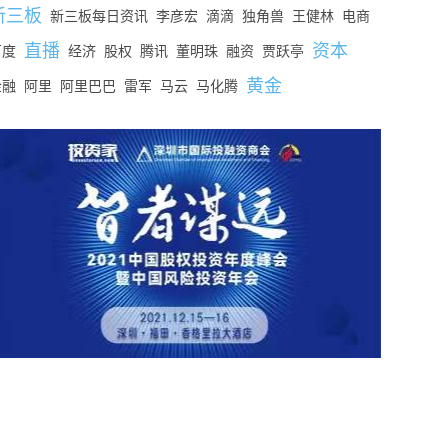
新三板
新三板每日资讯
李彦宏
滴滴
独角兽
王健林
电商
直播
资本
百度
经济
股权
腾讯
董明珠
融资
贾跃亭
黄金
金融
阿里
阿里巴巴
雷军
马云
马化腾