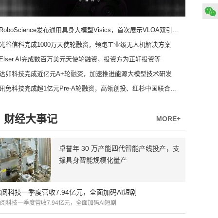
RoboScience发布通用具身大模型Visics，首次展示VLOA双引擎架构
光谷信科完成1000万天使轮融资，领跑工业级无人机解决方案
Elser.AI完成数百万美元天使轮融资，投资方为正轩投资等
达卯科技完成近亿元A+轮融资，加速推进能源大模型技术研发
讯兔科技完成超1亿元Pre-A轮融资，高瓴创投、红杉中国联合领投
财经大事记
MORE+
卓誉年 30 万产能四代智能产线投产，支
撑具身智能规模化量产
掌阅科技一季度营收7.94亿元，全面加码AI短剧
阅科技一季度营收7.94亿元，全面加码AI短剧