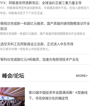
ATFX：阿联酋突然退群背后：全球油价正被三重力量主导
TFX：阿联酋突然宣布退出欧佩克，令其盟友措手不及。在加入欧佩克六
年后，阿联酋决定于下个月正式退...
精微视达完成新一轮超亿元融资，国产高端内镜领跑精准诊疗全
球前沿
微视达完成新一轮超亿元融资，国产高端内镜领跑精准诊疗全球前沿
优选空天科工在阿联酋设立总部，正式进入中东市场
东已成为中国一些知名公司的投资热土。
中智科仪完成超亿元A轮融资，加速光电探测技术产业化
峰会/论坛
MORE+
第20届中国投资年会圆满闭幕！K型曲线
下，寻找穿越分化的确定性