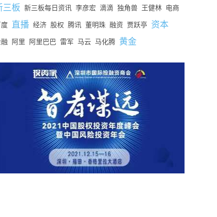
新三板
新三板每日资讯
李彦宏
滴滴
独角兽
王健林
电商
直播
资本
百度
经济
股权
腾讯
董明珠
融资
贾跃亭
黄金
金融
阿里
阿里巴巴
雷军
马云
马化腾