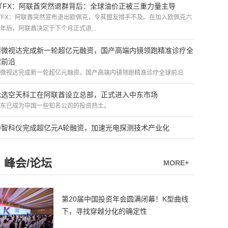
ATFX：阿联酋突然退群背后：全球油价正被三重力量主导
TFX：阿联酋突然宣布退出欧佩克，令其盟友措手不及。在加入欧佩克六
年后，阿联酋决定于下个月正式退...
精微视达完成新一轮超亿元融资，国产高端内镜领跑精准诊疗全
球前沿
微视达完成新一轮超亿元融资，国产高端内镜领跑精准诊疗全球前沿
优选空天科工在阿联酋设立总部，正式进入中东市场
东已成为中国一些知名公司的投资热土。
中智科仪完成超亿元A轮融资，加速光电探测技术产业化
峰会/论坛
MORE+
第20届中国投资年会圆满闭幕！K型曲线
下，寻找穿越分化的确定性