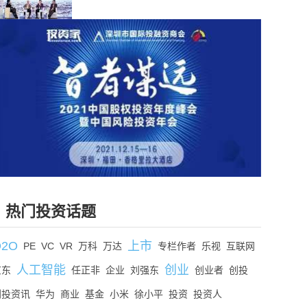
热门投资话题
O2O
上市
PE
VC
VR
万科
万达
专栏作者
乐视
互联网
人工智能
创业
京东
任正非
企业
刘强东
创业者
创投
创投资讯
华为
商业
基金
小米
徐小平
投资
投资人