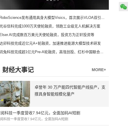
RoboScience发布通用具身大模型Visics，首次展示VLOA双引擎架构
光谷信科完成1000万天使轮融资，领跑工业级无人机解决方案
Elser.AI完成数百万美元天使轮融资，投资方为正轩投资等
达卯科技完成近亿元A+轮融资，加速推进能源大模型技术研发
讯兔科技完成超1亿元Pre-A轮融资，高瓴创投、红杉中国联合领投
财经大事记
MORE+
卓誉年 30 万产能四代智能产线投产，支
撑具身智能规模化量产
掌阅科技一季度营收7.94亿元，全面加码AI短剧
阅科技一季度营收7.94亿元，全面加码AI短剧