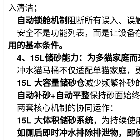
入清洁；
自动锁舱机制
阻断所有误入、误
安全不是功能列表，而是让设备
用的基本条件。
4
、15L储砂能力：为多猫家庭而
冲水猫马桶不仅适配单猫家庭，
15L
大容量储砂仓
减少频繁补砂
自动补砂+自动平整
保持砂面始终
两套核心机制的协同运作：
15L
大体积储砂系统
，为持续使
如厕后即时冲水排除排泄物，即