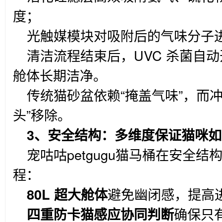
度；
光触媒模块对吸附后的气味分子
清洁流程结束后，UVC 杀菌自
舱体长期洁净。
传统猫砂盆依赖“掩盖气味”，而
头”移除。
3
、安全结构：多维度保证猫咪如
宠咕咕petgugu猫马桶在安全
程：
80L
超大舱体
避免幽闭感，提高
四重防卡猫感应协同判断
确保只