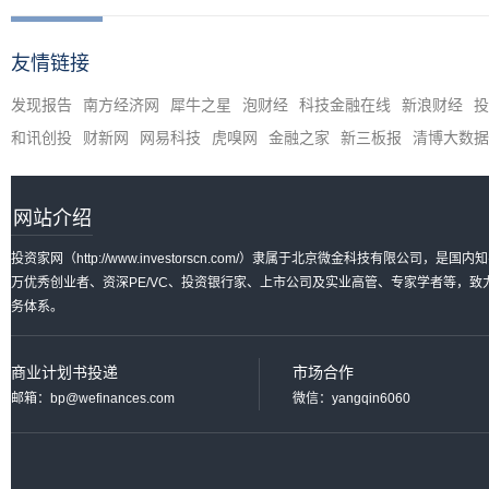
友情链接
发现报告
南方经济网
犀牛之星
泡财经
科技金融在线
新浪财经
投
和讯创投
财新网
网易科技
虎嗅网
金融之家
新三板报
清博大数据
网站介绍
投资家网（http://www.investorscn.com/）隶属于北京微金科技有限公
万优秀创业者、资深PE/VC、投资银行家、上市公司及实业高管、专家学者等，
务体系。
商业计划书投递
市场合作
邮箱：bp@wefinances.com
微信：yangqin6060