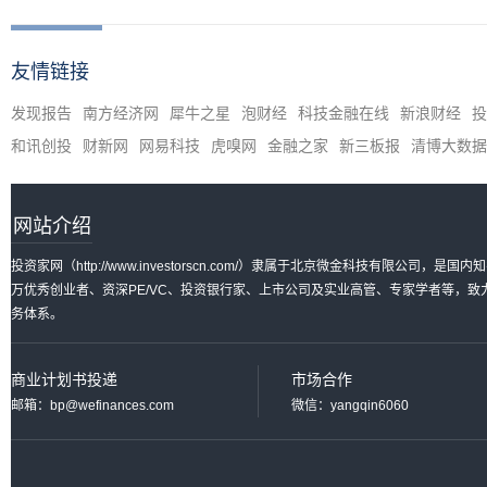
友情链接
发现报告
南方经济网
犀牛之星
泡财经
科技金融在线
新浪财经
投
和讯创投
财新网
网易科技
虎嗅网
金融之家
新三板报
清博大数据
网站介绍
投资家网（http://www.investorscn.com/）隶属于北京微金科技有限公
万优秀创业者、资深PE/VC、投资银行家、上市公司及实业高管、专家学者等，
务体系。
商业计划书投递
市场合作
邮箱：bp@wefinances.com
微信：yangqin6060