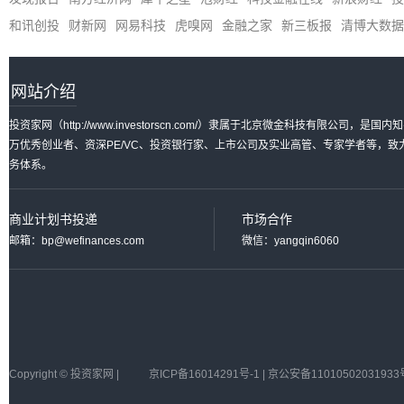
和讯创投
财新网
网易科技
虎嗅网
金融之家
新三板报
清博大数据
网站介绍
投资家网（http://www.investorscn.com/）隶属于北京微金科技有限公
万优秀创业者、资深PE/VC、投资银行家、上市公司及实业高管、专家学者等，
务体系。
商业计划书投递
市场合作
邮箱：bp@wefinances.com
微信：yangqin6060
Copyright © 投资家网 |
京ICP备16014291号-1 | 京公安备11010502031933