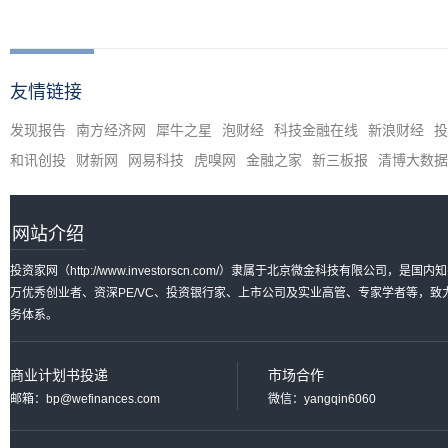
友情链接
发现报告
南方经济网
犀牛之星
泡财经
科技金融在线
新浪财经
投
和讯创投
财新网
网易科技
虎嗅网
金融之家
新三板报
清博大数据
网站介绍
投资家网（http://www.investorscn.com/）隶属于北京微金科技有限公
万优秀创业者、资深PE/VC、投资银行家、上市公司及实业高管、专家学者等，
务体系。
商业计划书投递
市场合作
邮箱：bp@wefinances.com
微信：yangqin6060