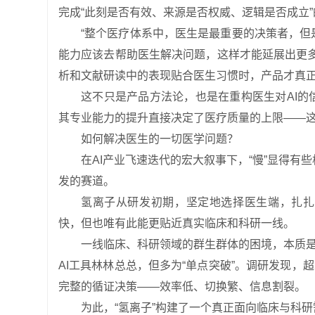
完成“此刻是否有效、来源是否权威、逻辑是否成立
“整个医疗体系中，医生是最重要的决策者，
能力应该去帮助医生解决问题，这样才能延展出更
析和文献研读中的表现贴合医生习惯时，产品才真正
这不只是产品方法论，也是在重构医生对AI
其专业能力的提升直接决定了医疗质量的上限——这
如何解决医生的一切医学问题？
在AI产业飞速迭代的宏大叙事下，“慢”显得
发的赛道。
氢离子从研发初期，坚定地选择医生端，扎扎
快，但也唯有此能更贴近真实临床和科研一线。
一线临床、科研领域的群生群体的困境，本质是
AI工具林林总总，但多为“单点突破”。调研发现，超
完整的循证决策——效率低、切换繁、信息割裂。
为此，“氢离子”构建了一个真正面向临床与科