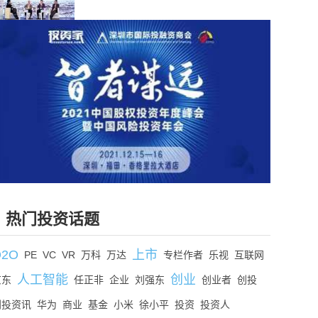
热门投资话题
O2O
上市
PE
VC
VR
万科
万达
专栏作者
乐视
互联网
人工智能
创业
京东
任正非
企业
刘强东
创业者
创投
创投资讯
华为
商业
基金
小米
徐小平
投资
投资人