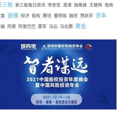
新三板
新三板每日资讯
李彦宏
滴滴
独角兽
王健林
电商
直播
资本
百度
经济
股权
腾讯
董明珠
融资
贾跃亭
黄金
金融
阿里
阿里巴巴
雷军
马云
马化腾