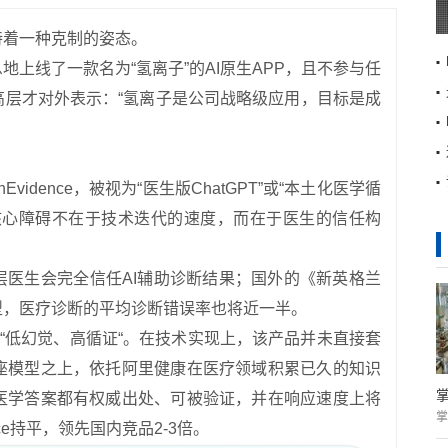
持着一种克制的姿态。
上线了一款名为“氢离子”的AI原生APP，且不参与任
高层才对外表示：“氢离子是公司战略级应用，目标是成
vidence，被视为“医生版ChatGPT”或“本土化医学循
地的核心障碍不在于技术迭代的速度，而在于医生的信任构
层医生会完全信任AI辅助诊断结果；国外的《新英格兰
型，医疗诊断的平均诊断错误率也将近一半。
为“低幻觉、高循证“。在技术实现上，该产品并未直接套
座模型之上，依托阿里健康在医疗领域积累已久的知识
医学答案都有权威出处、可被验证，并在响应速度上将
掌
nce持平，领先国内竞品2-3倍。