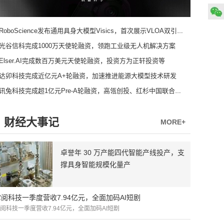
RoboScience发布通用具身大模型Visics，首次展示VLOA双引擎架构
光谷信科完成1000万天使轮融资，领跑工业级无人机解决方案
Elser.AI完成数百万美元天使轮融资，投资方为正轩投资等
达卯科技完成近亿元A+轮融资，加速推进能源大模型技术研发
讯兔科技完成超1亿元Pre-A轮融资，高瓴创投、红杉中国联合领投
财经大事记
MORE+
卓誉年 30 万产能四代智能产线投产，支
撑具身智能规模化量产
掌阅科技一季度营收7.94亿元，全面加码AI短剧
阅科技一季度营收7.94亿元，全面加码AI短剧