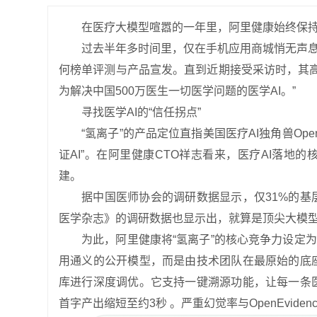
在医疗大模型喧嚣的一年里，阿里健康始终保
过去半年多时间里，仅在手机应用商城悄无声息地
何榜单评测与产品宣发。直到近期接受采访时，其
为解决中国500万医生一切医学问题的医学AI。”
寻找医学AI的“信任拐点”
“氢离子”的产品定位直指美国医疗AI独角兽OpenE
证AI”。在阿里健康CTO祥志看来，医疗AI落
建。
据中国医师协会的调研数据显示，仅31%的基
医学杂志》的调研数据也显示出，就算是顶尖大模
为此，阿里健康将“氢离子”的核心竞争力设定
用通义的公开模型，而是由技术团队在最原始的底
库进行深度调优。它支持一键溯源功能，让每一条
首字产出缩短至约3秒 。严重幻觉率与OpenEvide