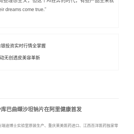
实有些理想主义，但这个AI狂奔的时代，有些产品生来就
 dreams come true."
白银投资实时行情全掌握
推动无创透皮美容革新
沙库巴曲缬沙坦钠片在阿里健康首发
企业瑞迪博士实验室原装生产、重庆莱美医药进口、江西百洋医药独家零