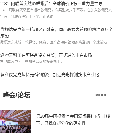
ATFX：阿联酋突然退群背后：全球油价正被三重力量主导
TFX：阿联酋突然宣布退出欧佩克，令其盟友措手不及。在加入欧佩克六
年后，阿联酋决定于下个月正式退...
精微视达完成新一轮超亿元融资，国产高端内镜领跑精准诊疗全
球前沿
微视达完成新一轮超亿元融资，国产高端内镜领跑精准诊疗全球前沿
优选空天科工在阿联酋设立总部，正式进入中东市场
东已成为中国一些知名公司的投资热土。
中智科仪完成超亿元A轮融资，加速光电探测技术产业化
峰会/论坛
MORE+
第20届中国投资年会圆满闭幕！K型曲线
下，寻找穿越分化的确定性