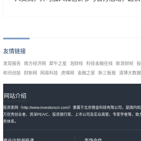
友情链接
发现报告
南方经济网
犀牛之星
泡财经
科技金融在线
新浪财经
投
和讯创投
财新网
网易科技
虎嗅网
金融之家
新三板报
清博大数据
网站介绍
投资家网（http://www.investorscn.com/）隶属于北京微金科技有限公
万优秀创业者、资深PE/VC、投资银行家、上市公司及实业高管、专家学者等，
务体系。
商业计划书投递
市场合作