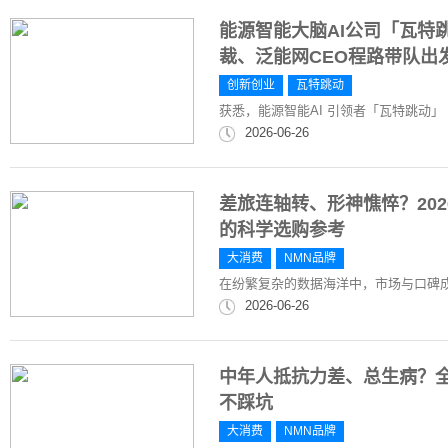
能源智能大脑AI公司「瓦特
裁、泛能网CEO程路带队出
创新创业
瓦特跳动
获悉，能源智能AI 引领者「瓦特跳动」（
2026-06-26
差旅连轴转、形神憔悴？20
的科学选购参考
大消费
NMN品牌
在纷繁复杂的数据海洋中，市场与口碑
2026-06-26
中年人抵抗力差、总生病？全
不踩坑
大消费
NMN品牌