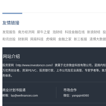
友情链接
发现报告
南方经济网
犀牛之星
泡财经
科技金融在线
新浪财经
投
和讯创投
财新网
网易科技
虎嗅网
金融之家
新三板报
清博大数据
网站介绍
投资家网（http://www.investorscn.com/）隶属于北京微金科技有限公
万优秀创业者、资深PE/VC、投资银行家、上市公司及实业高管、专家学者等，
务体系。
商业计划书投递
市场合作
邮箱：bp@wefinances.com
微信：yangqin6060