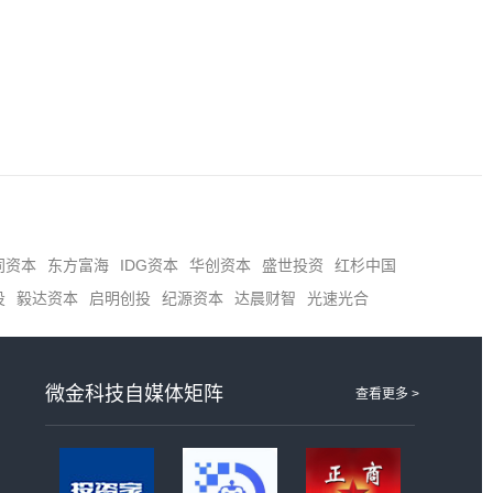
同资本
东方富海
IDG资本
华创资本
盛世投资
红杉中国
投
毅达资本
启明创投
纪源资本
达晨财智
光速光合
微金科技自媒体矩阵
查看更多 >