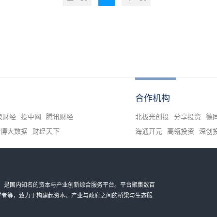
合作机构
浪财经
投中网
腾讯财经
北极光创投
分享投资
德
清博大数据
财经天下
海通开元
高瓴投资
深创
金科技有限公司，是国内知名的资本与产业创新综合服务平台。平台聚集数百
家学者等，致力于构建起资本、产业与政府之间的桥梁与生态服