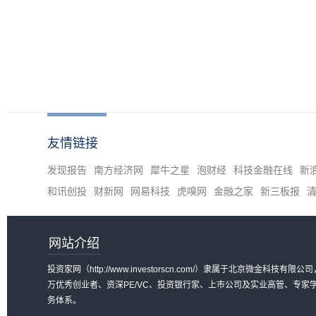
友情链接
发现报告
南方经济网
犀牛之星
泡财经
科技金融在线
新
和讯创投
财新网
网易科技
虎嗅网
金融之家
新三板报
网站介绍
投资家网（http://www.investorscn.com/）隶属于北京微
万优秀创业者、资深PE/VC、投资银行家、上市公司及实业高管、专
务体系。