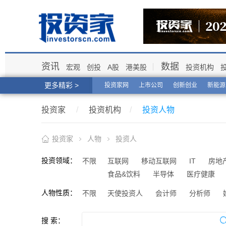
资讯
数据
宏观
创投
A股
港美股
投资机构
更多精彩 >
投资家网
上市公司
创新创业
新能源
投资家
/
投资机构
/
投资人物
投资家
人物
投资人
投资领域：
不限
互联网
移动互联网
IT
房地
食品&饮料
半导体
医疗健康
人物性质：
不限
天使投资人
会计师
分析师
搜 索：