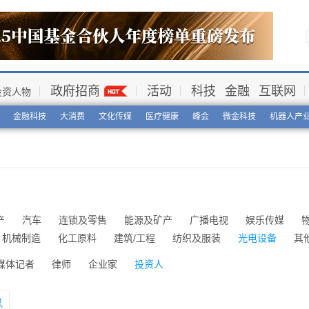
政府招商
活动
科技
金融
互联网
投资人物
金融科技
大消费
文化传媒
医疗健康
峰会
微金科技
机器人产
产
汽车
连锁及零售
能源及矿产
广播电视
娱乐传媒
机械制造
化工原料
建筑/工程
纺织及服装
光电设备
其
媒体记者
律师
企业家
投资人