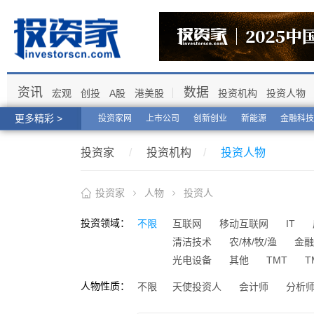
资讯
数据
宏观
创投
A股
港美股
投资机构
投资人物
更多精彩 >
投资家网
上市公司
创新创业
新能源
金融科技
投资家
/
投资机构
/
投资人物
投资家
人物
投资人
投资领域：
不限
互联网
移动互联网
IT
清洁技术
农/林/牧/渔
金融
光电设备
其他
TMT
T
人物性质：
不限
天使投资人
会计师
分析