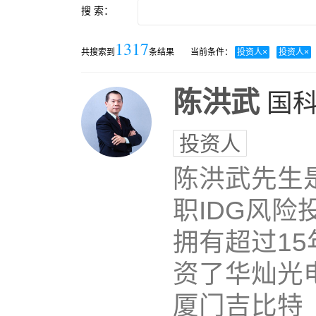
搜 索：
1317
共搜索到
条结果
当前条件：
投资人
×
投资人
×
陈洪武
国
投资人
陈洪武先生
职IDG风
拥有超过1
资了华灿光电
厦门吉比特（