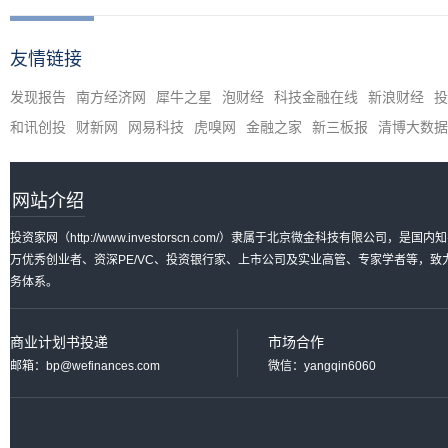
友情链接
发现报告
南方经济网
犀牛之星
泡财经
科技金融在线
新浪财经
投
和讯创投
财新网
网易科技
虎嗅网
金融之家
新三板报
清博大数据
网站介绍
投资家网（http://www.investorscn.com/）隶属于北京微金科技有限公
万优秀创业者、资深PE/VC、投资银行家、上市公司及实业高管、专家学者等，
务体系。
商业计划书投递
市场合作
邮箱：bp@wefinances.com
微信：yangqin6060