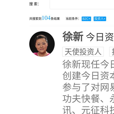
搜 索：
104
共搜索到
条结果
当前条件：
B2C
×
投资人
×
徐新
今日资
天使投资人
徐新现任今
创建今日资
参与了对网
功夫快餐、
讯、元征科