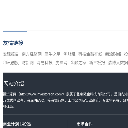
友情链接
发现报告
南方经济网
犀牛之星
泡财经
科技金融在线
新浪财经
投
和讯创投
财新网
网易科技
虎嗅网
金融之家
新三板报
清博大数据
网站介绍
投资家网（http://www.investorscn.com/）隶属于北京微金科技有限公
万优秀创业者、资深PE/VC、投资银行家、上市公司及实业高管、专家学者等，
务体系。
商业计划书投递
市场合作