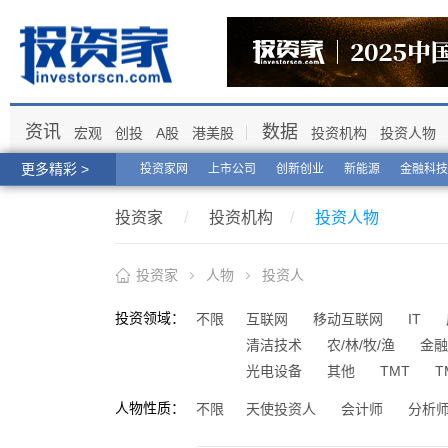
资讯
数据
宏观
创投
A股
港美股
投资机构
投资人物
更多精彩 >
投资家网
上市公司
创新创业
新能源
金融科技
投资家
/
投资机构
/
投资人物
投资家
人物
投资人
投资领域：
不限
互联网
移动互联网
IT
清洁技术
农/林/牧/渔
金融
光电设备
其他
TMT
T
人物性质：
不限
天使投资人
会计师
分析