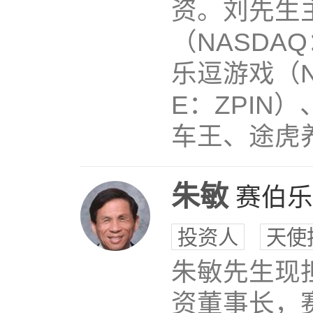
资。刘先生主
（NASDAQ
乐逗游戏（N
E：ZPIN
车王、途虎养
朱敏
赛伯乐
投资人
天使
朱敏先生现
资董事长，